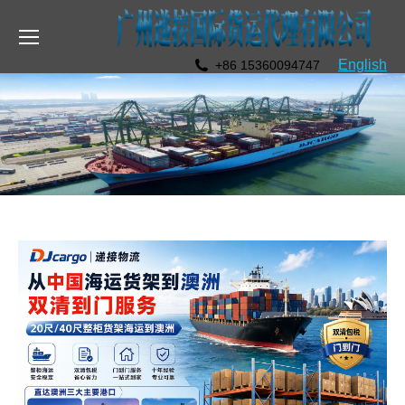
English
+86 15360094747