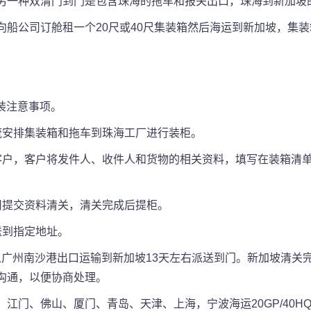
另一种双清门到门是包含珠海的拖车和报关出口，珠海到新加坡
向船公司订舱租一个20尺或40尺集装箱然后海运到新加坡，集
：
包装注意事项。
流安排集装箱和拖车到珠海工厂进行装柜。
客户，客户将发件人、收件人和货物的相关资料，填写在装箱清单
司提交资料清关，清关完成后提柜。
送到指定地址。
是从广州南沙港出口运输到新加坡13天左右派送到门。新加坡清
沟通，以便协商处理。
门、佛山、厦门、青岛、天津、上海，宁波海运20GP/40HQ/