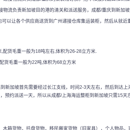
：递接物流负责新加坡目的港的清关和派送服务，成都/重庆到新加
可以让各个供应商送货到广州递接仓库集运装柜，然后从就近重庆港
9米,配货毛重一般为18吨左右,体积为26-28立方米.
米.配货毛重一般为22吨,体积为68立方米​
：
装箱到新加坡首先需要经过长江支线，时间2-3天左右，然后到达
天，预约派送一天，所以从成都/上海海运整柜到新加坡只需15天
，木箱货物，托盘货物，移民搬家货物（旧家具），个人物品，