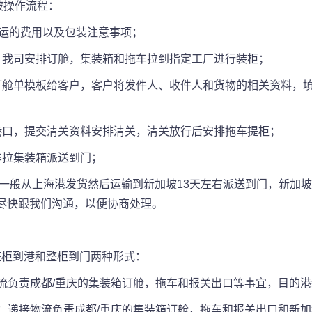
加坡操作流程：
庆海运的费用以及包装注意事项；
，我司安排订舱，集装箱和拖车拉到指定工厂进行装柜；
订舱单模板给客户，客户将发件人、收件人和货物的相关资料，
港口，提交清关资料安排清关，清关放行后安排拖车提柜；
车拉集装箱派送到门；
坡一般从上海港发货然后运输到新加坡13天左右派送到门，新加
尽快跟我们沟通，以便协商处理。
为整柜到港和整柜到门两种形式：
接物流负责成都/重庆的集装箱订舱，拖车和报关出口等事宜，目的
到门：递接物流负责成都/重庆的集装箱订舱，拖车和报关出口和新