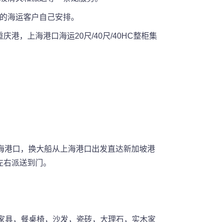
坡的海运客户自己安排。
，上海港口海运20尺/40尺/40HC整柜集
上海港口，换大船从上海港口出发直达新加坡港
左右派送到门。
家具，餐桌椅，沙发，瓷砖，大理石，实木家