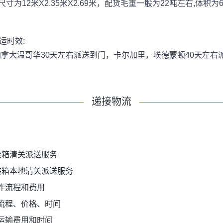
为12米X2.35米X2.69米，配货毛重一般为22吨左右,体积为
运时效:
到加拿大温哥华30天左右派送到门，卡尔加里，埃德蒙顿40天左右
递接物流
装箱清关派送服务
装箱本地清关派送服务
作流程和费用
流程、价格、时间
运输费用和时间