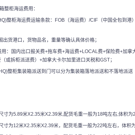
装箱整柜海运费用：
尺(40HQ)整柜海运费运输条款：FOB（海运费）/CIF（中国全包到
国出货港口，货物品名，重量等确认具体价格；
费用：国内出口报关费+拖车费+海运费+LOCAL费+保险费+加
（或拆柜派送费）+加拿大卡尔加里进口关税和GST；
0尺(40HQ)整柜集装箱派送到门可以分为集装箱落地派送和不落地
.89米X2.35米X2.39米,配货毛重一般为18吨左右,体积为2
为12米X2.35米X2.39米，配货毛重一般为22吨左右，体积