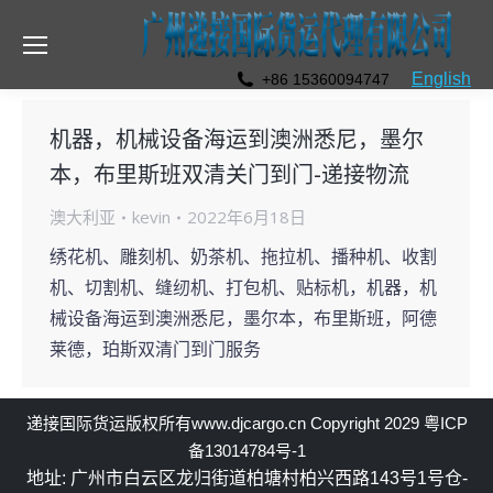
English
+86 15360094747
机器，机械设备海运到澳洲悉尼，墨尔
本，布里斯班双清关门到门-递接物流
澳大利亚
kevin
2022年6月18日
绣花机、雕刻机、奶茶机、拖拉机、播种机、收割
机、切割机、缝纫机、打包机、贴标机，机器，机
械设备海运到澳洲悉尼，墨尔本，布里斯班，阿德
莱德，珀斯双清门到门服务
递接国际货运
版权所有
www.djcargo.cn
Copyright 2029
粤ICP
备13014784号-1
地址: 广州市白云区龙归街道柏塘村柏兴西路143号1号仓-