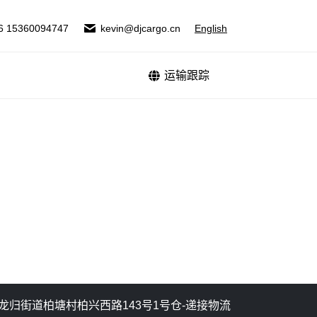
式
运输跟踪
6 15360094747
kevin@djcargo.cn
English
运输跟踪
区龙归街道柏塘村柏兴西路143号1号仓-递接物流