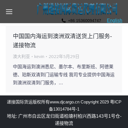
English
+86 15360094747
中国国内海运到澳洲双清送货上门服务-
递接物流
澳大利亚
kevin
2022年5月29日
中国海运到澳洲悉尼、墨尔本、布里斯班、阿德莱
德、珀斯双清到门运输专线 我司专业提供中国海运
到澳洲双清到门服务，…
递接国际货运
版权所有
www.djcargo.cn
Copyright 2029
粤ICP
备13014784号-1
地址: 广州市白云区龙归街道柏塘村柏兴西路143号1号仓-
递接物流