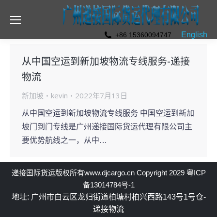
English
+86 15360094747
从中国空运到新加坡物流专线服务-递接
物流
新加坡
kevin
2022年7月13日
从中国空运到新加坡物流专线服务 中国空运到新加
坡门到门专线是广州递接国际货运代理有限公司主
要优势航线之一，从中…
递接国际货运
版权所有
www.djcargo.cn
Copyright 2029
粤ICP
备13014784号-1
地址: 广州市白云区龙归街道柏塘村柏兴西路143号1号仓-
递接物流