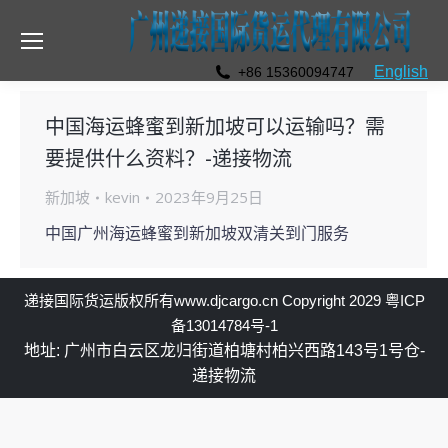
English
+86 15360094747
中国海运蜂蜜到新加坡可以运输吗？需
要提供什么资料？-递接物流
新加坡
kevin
2023年9月25日
中国广州海运蜂蜜到新加坡双清关到门服务
递接国际货运
版权所有
www.djcargo.cn
Copyright 2029
粤ICP
备13014784号-1
地址: 广州市白云区龙归街道柏塘村柏兴西路143号1号仓-
递接物流