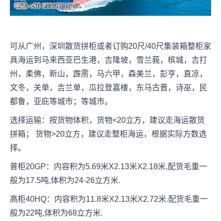
可从广州，深圳散货拼柜或者订购20尺/40尺集装箱整柜家
具海运到马来西亚巴生港，吉隆坡，雪兰莪，槟城，吉打
州，柔佛，新山，霹雳，马六甲，森美兰，彭亨，直凉，
文冬，关单，吉兰单，瓜拉登嘉楼，东马古晋，诗巫，民
都鲁，亚庇等城市；等城市。
选择运输：按货物体积，货物<20立方，建议走海运散货
拼箱； 货物>20立方，建议走整柜海运，根据实际方数选
择。
普柜20GP：内容积为5.69米X2.13米X2.18米,配货毛重一
般为17.5吨,体积为24-26立方米.
高柜40HQ：内容积为11.8米X2.13米X2.72米.配货毛重一
般为22吨,体积为68立方米.