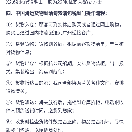
X2.69米.配货毛重一般为22吨,体积为68立方米
四、中国海运货物到缅甸双清包税到门操作流程：
①：货物入仓：顾客可到实体店购买或者通过网上购物，
购买后通过国内物流配送到广州递接仓库；
②：整顿货物：货物到齐后，根据顾客货物清单，单号核
对货物信息；
③：货物出仓：根据船公司船期，安排货物装柜，出口报
关，集装箱出口海运到缅甸；
④：货物抵达目的港：我司全部协助清关各种文件，安排
货物清关；
⑤：货物派送：海关放行后，拖柜到仓库拆柜，电话跟收
件人预约送货时间，送货到您家；
⑥：收货时检查货物件数是否正确，物品是否损坏，尽快
跟我们沟通，以便协商处理。