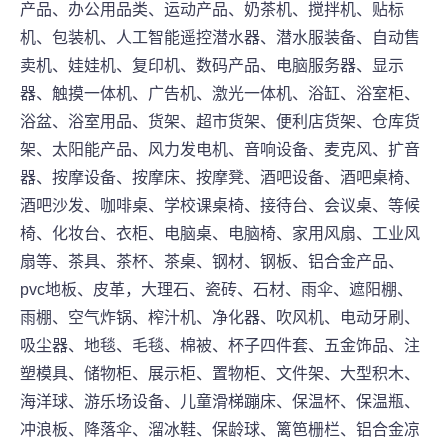
产品、办公用品类、运动产品、奶茶机、搅拌机、贴标
机、包装机、人工智能遥控潜水器、潜水服装备、自动售
卖机、娃娃机、复印机、数码产品、电脑服务器、显示
器、触摸一体机、广告机、激光一体机、浴缸、浴室柜、
浴盆、浴室用品、货架、超市货架、便利店货架、仓库货
架、太阳能产品、风力发电机、音响设备、麦克风、扩音
器、按摩设备、按摩床、按摩凳、酒吧设备、酒吧桌椅、
酒吧沙发、咖啡桌、学校课桌椅、接待台、会议桌、等候
椅、化妆台、衣柜、电脑桌、电脑椅、家用风扇、工业风
扇等、茶具、茶杯、茶桌、钢材、钢板、铝合金产品、
pvc地板、皮革，大理石、瓷砖、石材、雨伞、遮阳棚、
雨棚、空气炸锅、榨汁机、净化器、吹风机、电动牙刷、
吸尘器、地毯、毛毯、棉被、杯子四件套、五金饰品、注
塑模具、储物柜、展示柜、置物柜、文件架、大型积木、
海洋球、游乐场设备、儿童滑梯蹦床、保温杯、保温瓶、
冲浪板、降落伞、溜冰鞋、保龄球、篱笆栅栏、铝合金凉