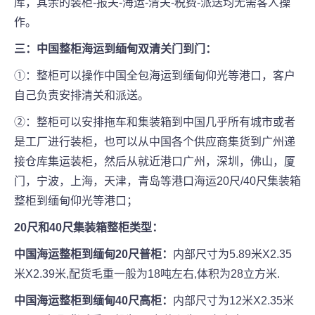
库，其余的装柜-报关-海运-清关-税费-派送均无需客人操
作。
三：中国整柜海运到缅甸双清关门到门：
①：整柜可以操作中国全包海运到缅甸仰光等港口，客户
自己负责安排清关和派送。
②：整柜可以安排拖车和集装箱到中国几乎所有城市或者
是工厂进行装柜，也可以从中国各个供应商集货到广州递
接仓库集运装柜，然后从就近港口广州，深圳，佛山，厦
门，宁波，上海，天津，青岛等港口海运20尺/40尺集装箱
整柜到缅甸仰光等港口；
20尺和40尺集装箱整柜类型：
中国海运整柜到缅甸20尺普柜：
内部尺寸为5.89米X2.35
米X2.39米,配货毛重一般为18吨左右,体积为28立方米.
中国海运整柜到缅甸40尺高柜：
内部尺寸为12米X2.35米