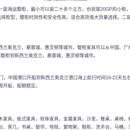
一是海运整柜，最小可以装二十多个立方，也就是20GP的小柜
量选择柜型，整柜时效性和安全性高，适合高货值大货量选择。二
西兰奥克兰，基督城，惠灵顿
等城市，整柜家具可以从中国、广
箱整柜到
新西兰奥克兰，基督城，惠灵顿
等城市。
门，中国港口开船到新西兰奥克兰港口海上航行时间18-22天左右
每周开船，船期稳定。
木家具，板式家具，软体家具，金属家具，沙发，餐桌，桌椅，
台，茶几，书桌，窗帘，地毯，置物架，鞋柜，洗手台，马桶，