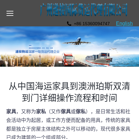
English
+86 15360094747
从中国海运家具到澳洲珀斯双清
到门详细操作流程和时间
家具
，又称为
家私
（又作
傢具
或
傢私
），是日常生活和社
会活动中为起居，或工作方便而配备的用具，传统的家具
都是独立于房屋主体结构之外可以移动的，现代很多家具
已成为建筑的一个组成部分。