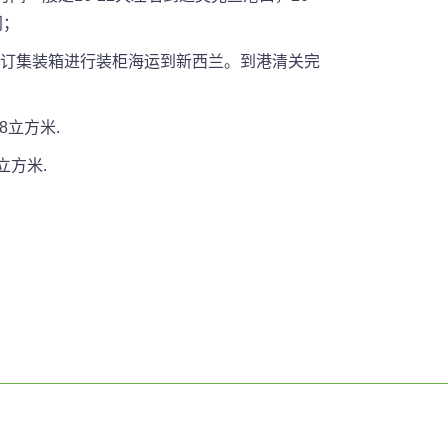
门；
责订集装箱进行装柜海运到新西兰。到港清关完
8立方米.
立方米.