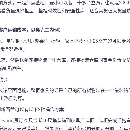
输方式，一是海运整柜，最小可以装二十多个立方，也就是20G
一般看货量选择柜型，整柜时效性和安全性高，适合高货值大货量
客户运输成本，以奥克兰为例：
发+电视柜+茶几+餐桌椅+橱柜，家具体积小于25立方的可以走
实际情况选择；
木箱，然后送到递接物流广州仓库。递接物流仓库同事会负责收货
输到新西兰。
区别：
装箱里面运输，整柜家具的话是自己的所有货物装在一个集装箱
比整柜划算。
到新西兰可以有以下2种操作方案：
evin负责订20尺或者40尺集装箱到家具厂装柜，装柜完成后
波港，天津港等），报关放行后等待船公司开船，开船后海运时间一