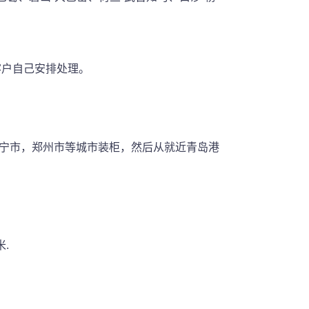
客户自己安排处理。
。
。
济宁市，郑州市等城市装柜，然后从就近青岛港
米.