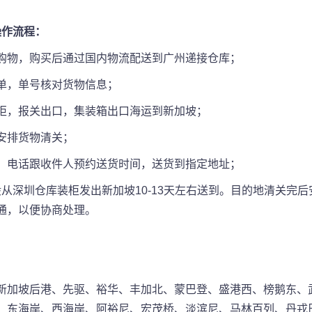
操作流程：
购物，购买后通过国内物流配送到广州递接仓库；
单，单号核对货物信息；
柜，报关出口，集装箱出口海运到新加坡；
安排货物清关；
，电话跟收件人预约送货时间，送货到指定地址；
一般从深圳仓库装柜发出新加坡10-13天左右送到。目的地清关
通，以便协商处理。
新加坡后港、先驱、裕华、丰加北、蒙巴登、盛港西、榜鹅东、
、东海岸、西海岸、阿裕尼、宏茂桥、淡滨尼、马林百列、丹戎巴