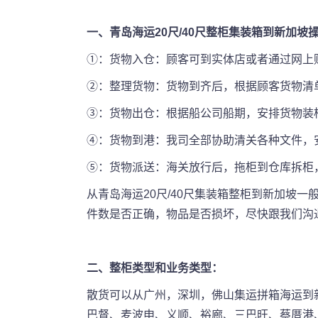
一、青岛海运20尺/40尺整柜集装箱到新加坡
①：货物入仓：顾客可到实体店或者通过网上
②：整理货物：货物到齐后，根据顾客货物清
③：货物出仓：根据船公司船期，安排货物装
④：货物到港：我司全部协助清关各种文件，
⑤：货物派送：海关放行后，拖柜到仓库拆柜
从青岛海运20尺/40尺集装箱整柜到新加坡
件数是否正确，物品是否损坏，尽快跟我们沟
二、整柜类型和业务类型：
散货可以从广州，深圳，佛山集运拼箱海运到
巴督、麦波申、义顺、裕廊、三巴旺、蔡厝港