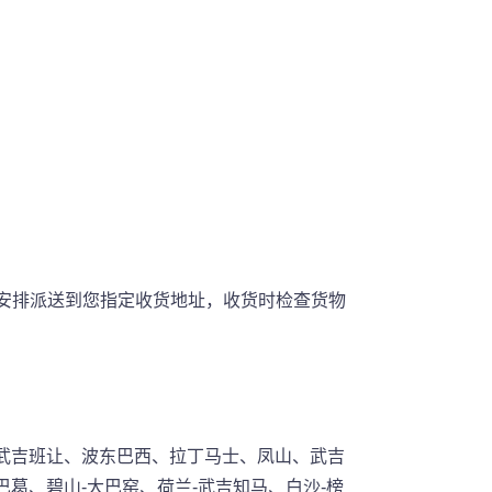
完后安排派送到您指定收货地址，收货时检查货物
武吉班让、波东巴西、拉丁马士、凤山、武吉
葛、碧山-大巴窑、荷兰-武吉知马、白沙-榜