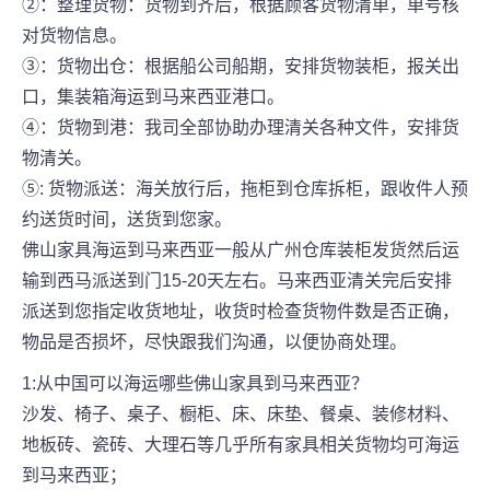
②：整理货物：货物到齐后，根据顾客货物清单，单号核
对货物信息。
③：货物出仓：根据船公司船期，安排货物装柜，报关出
口，集装箱海运到马来西亚港口。
④：货物到港：我司全部协助办理清关各种文件，安排货
物清关。
⑤: 货物派送：海关放行后，拖柜到仓库拆柜，跟收件人预
约送货时间，送货到您家。
佛山家具海运到马来西亚一般从广州仓库装柜发货然后运
输到西马派送到门15-20天左右。马来西亚清关完后安排
派送到您指定收货地址，收货时检查货物件数是否正确，
物品是否损坏，尽快跟我们沟通，以便协商处理。
1:从中国可以海运哪些佛山家具到马来西亚？
沙发、椅子、桌子、橱柜、床、床垫、餐桌、装修材料、
地板砖、瓷砖、大理石等几乎所有家具相关货物均可海运
到马来西亚；