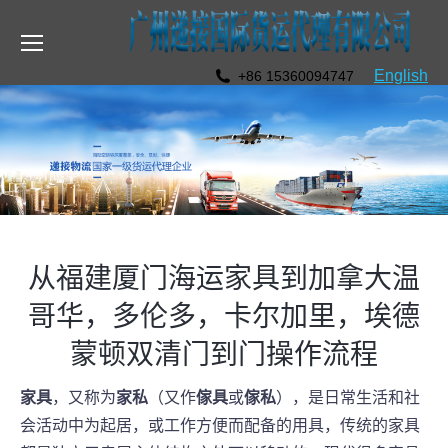
English
+86 15360094747
从福建厦门海运家具到加拿大温
哥华，多伦多，卡尔加里，埃德
蒙顿双清门到门操作流程
家具
，又称为
家私
（又作
傢具
或
傢私
），是日常生活和社
会活动中为起居，或工作方便而配备的用具，传统的家具